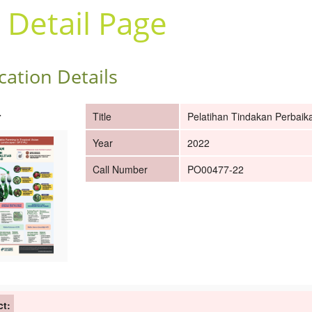
 Detail Page
cation Details
r
Title
Pelatihan Tindakan Perbaika
Year
2022
Call Number
PO00477-22
ct: