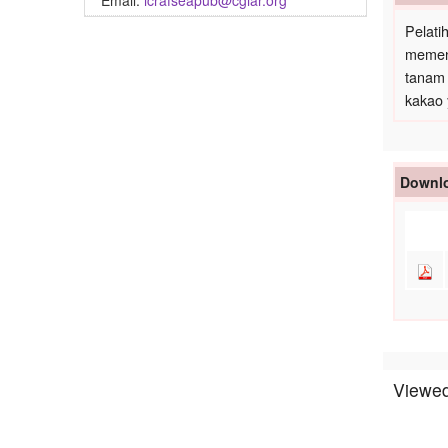
Email:
icrafseapub@cgiar.org
Pelati
memeng
tanam 
kakao 
Downlo
Viewed