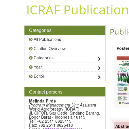
Skip to main content
ICRAF Publication
Publi
Categories
All Publications
Poste
Citation Overview
Categories
Year
Editor
Contact persons
Melinda Firds
Program Management Unit Assistant
World Agroforestry (ICRAF)
Jl. CIFOR, Situ Gede, Sindang Barang,
Bogor Barat - Indonesia 16115
Tel: +62 2511 8625415
Fax: +62 2511 8625416
Abstra