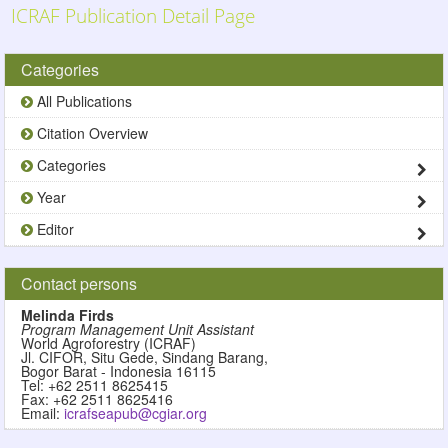
Skip to main content
ICRAF Publication Detail Page
Categories
All Publications
Citation Overview
Categories
Year
Editor
Contact persons
Melinda Firds
Program Management Unit Assistant
World Agroforestry (ICRAF)
Jl. CIFOR, Situ Gede, Sindang Barang,
Bogor Barat - Indonesia 16115
Tel: +62 2511 8625415
Fax: +62 2511 8625416
Email:
icrafseapub@cgiar.org