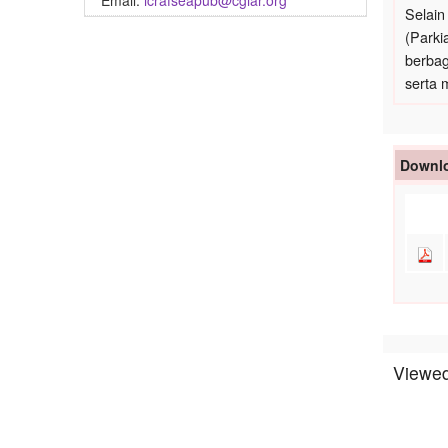
Email:
icrafseapub@cgiar.org
Selain
(Parki
berbag
serta 
Downlo
Viewed