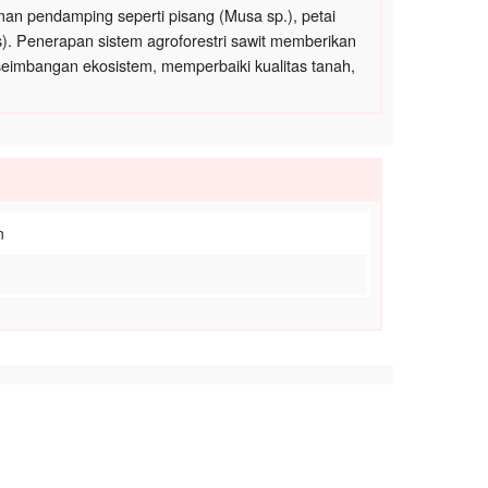
an pendamping seperti pisang (Musa sp.), petai
nus). Penerapan sistem agroforestri sawit memberikan
eseimbangan ekosistem, memperbaiki kualitas tanah,
n