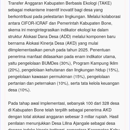
Transfer Anggaran Kabupaten Berbasis Ekologi (TAKE)
sebagai mekanisme insentif inovatif bagi desa yang
berkontribusi pada pelestarian lingkungan. Melalui kolaborasi
antara CIFOR-ICRAF dan Pemerintah Kabupaten Bone,
skema ini mengintegrasikan indikator ekologi ke dalam
struktur Alokasi Dana Desa (ADD) melalui komponen baru
bernama Alokasi Kinerja Desa (AKD) yang mulai
diimplementasikan penuh pada tahun 2025. Penentuan
penerima manfaat didasarkan pada enam indikator utama,
yaitu pengelolaan BUMDes (30%), Program Kampung Iklim
(20%), pengelolaan kehutanan dan lingkungan hidup (15%),
pengelolaan kawasan permukiman (15%), pengelolaan
pertanian dan peternakan (10%), serta tata kelola keuangan
desa (10%).
Pada tahap awal implementasi, sebanyak 100 dari 328 desa
di Kabupaten Bone telah terpilih sebagai penerima AKD
dengan total alokasi anggaran sebesar 3 miliar rupiah. Hasil
penilaian menunjukkan Desa Lilina Ajangale sebagai desa
dengan indeks kinerja tertinggi, sementara Kecamatan Kahu