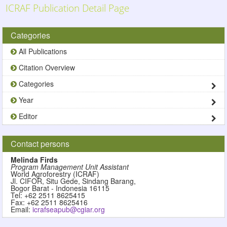
Skip to main content
ICRAF Publication Detail Page
Categories
All Publications
Citation Overview
Categories
Year
Editor
Contact persons
Melinda Firds
Program Management Unit Assistant
World Agroforestry (ICRAF)
Jl. CIFOR, Situ Gede, Sindang Barang,
Bogor Barat - Indonesia 16115
Tel: +62 2511 8625415
Fax: +62 2511 8625416
Email:
icrafseapub@cgiar.org