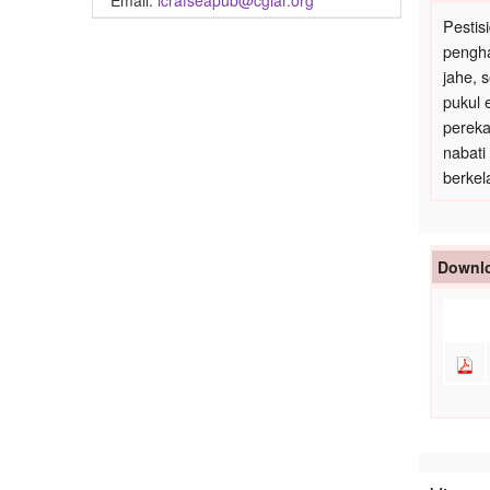
Email:
icrafseapub@cgiar.org
Pestis
pengha
jahe, 
pukul 
pereka
nabati
berkel
Downlo