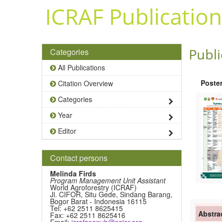
Skip to main content
ICRAF Publication
Publi
Categories
All Publications
Poste
Citation Overview
Categories
Year
Editor
Contact persons
Melinda Firds
Program Management Unit Assistant
World Agroforestry (ICRAF)
Jl. CIFOR, Situ Gede, Sindang Barang,
Bogor Barat - Indonesia 16115
Tel: +62 2511 8625415
Abstra
Fax: +62 2511 8625416