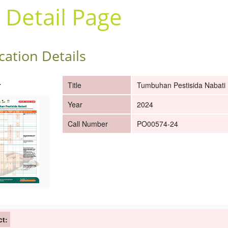
 Detail Page
cation Details
r
Title
Tumbuhan Pestisida Nabati
Year
2024
Call Number
PO00574-24
ct: