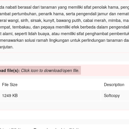
ida nabati berasal dari tanaman yang memiliki sifat penolak hama, 
mbat pertumbuhan, penarik hama, serta pengendali jamur dan nemato
serai wangi, sirih, sirsak, kunyit, bawang putih, cabai merah, mimba, m
empat, tembakau, dan pepaya memiliki efek berbeda dalam pengendal
t alami, seperti lidah buaya, atau memiliki sifat penghambat pembentuka
 menawarkan solusi ramah lingkungan untuk perlindungan tanaman da
anjutan.
ad file(s):
Click icon to download/open file.
File Size
Description
1249 KB
Softcopy